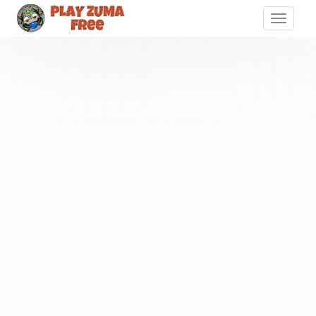
Toggle
naviga