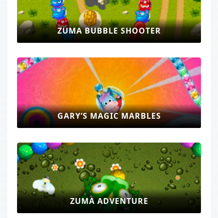
ZUMA BUBBLE SHOOTER
GARY’S MAGIC MARBLES
ZUMA ADVENTURE