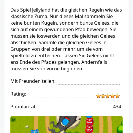
Das Spiel Jellyland hat die gleichen Regeln wie das
klassische Zuma. Nur dieses Mal sammeln Sie
keine bunten Kugeln, sondern bunte Gelees, die
sich auf einem gewundenen Pfad bewegen. Sie
müssen sie loswerden und die gleichen Gelees
abschießen. Sammle die gleichen Gelees in
Gruppen von drei oder mehr, um sie vom
Spielfeld zu entfernen. Lassen Sie Gelees nicht
ans Ende des Pfades gelangen. Andernfalls
müssen Sie von vorne beginnen.
Mit Freunden teilen:
Rating:
Popularität:
434