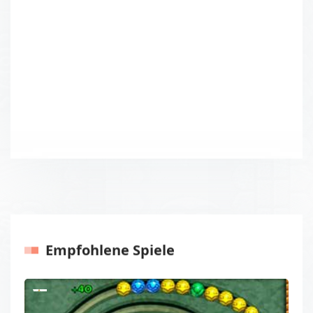
Empfohlene Spiele
Frühere
Nächst