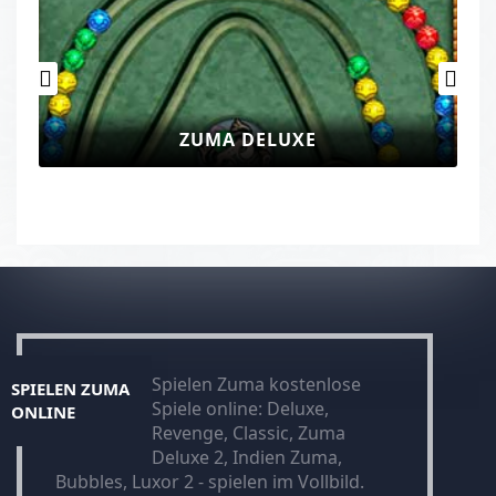
ZUMA DELUXE
Spielen Zuma kostenlose
SPIELEN ZUMA
Spiele online: Deluxe,
ONLINE
Revenge, Classic, Zuma
Deluxe 2, Indien Zuma,
Bubbles, Luxor 2 - spielen im Vollbild.