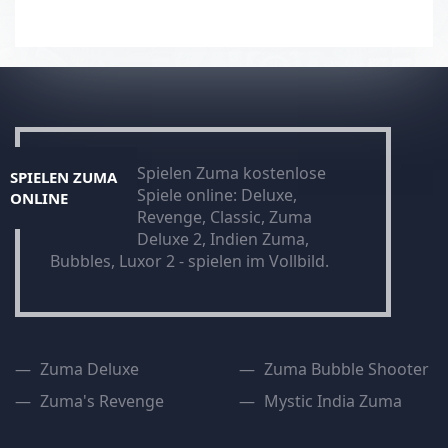
Spielen Zuma kostenlose
SPIELEN ZUMA
Spiele online: Deluxe,
ONLINE
Revenge, Classic, Zuma
Deluxe 2, Indien Zuma,
Bubbles, Luxor 2 - spielen im Vollbild.
Zuma Deluxe
Zuma Bubble Shooter
Zuma's Revenge
Mystic India Zuma