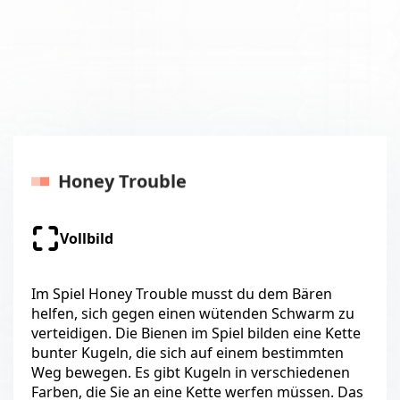
Honey Trouble
Vollbild
Im Spiel Honey Trouble musst du dem Bären
helfen, sich gegen einen wütenden Schwarm zu
verteidigen. Die Bienen im Spiel bilden eine Kette
bunter Kugeln, die sich auf einem bestimmten
Weg bewegen. Es gibt Kugeln in verschiedenen
Farben, die Sie an eine Kette werfen müssen. Das