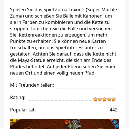
Spielen Sie das Spiel Zuma Luxor 2 (Super Marble
Zuma) und schießen Sie Bälle mit Kanonen, um
sie in Farben zu kombinieren und die Kette zu
stoppen. Tauschen Sie die Bälle und versuchen
Sie, Kettenreaktionen zu erzeugen, um mehr
Punkte zu erhalten. Sie können neue Karten
freischalten, um das Spiel interessanter zu
gestalten. Achten Sie darauf, dass die Kette nicht
die Maya-Statue erreicht, die sich am Ende des
Pfades befindet. Auf jeder Ebene sehen Sie einen
neuen Ort und einen völlig neuen Pfad.
Mit Freunden teilen:
Rating:
Popularität:
442