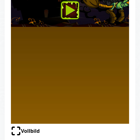
Vollbild