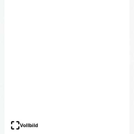
Vollbild