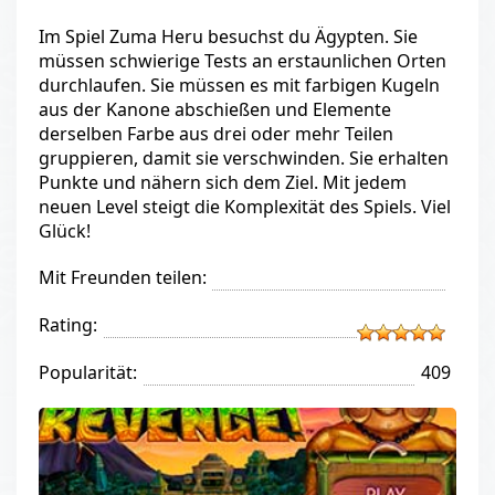
Im Spiel Zuma Heru besuchst du Ägypten. Sie
müssen schwierige Tests an erstaunlichen Orten
durchlaufen. Sie müssen es mit farbigen Kugeln
aus der Kanone abschießen und Elemente
derselben Farbe aus drei oder mehr Teilen
gruppieren, damit sie verschwinden. Sie erhalten
Punkte und nähern sich dem Ziel. Mit jedem
neuen Level steigt die Komplexität des Spiels. Viel
Glück!
Mit Freunden teilen:
Rating:
Popularität:
409