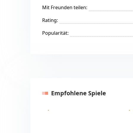
Mit Freunden teilen:
Rating:
Popularität:
Empfohlene Spiele
Frühere