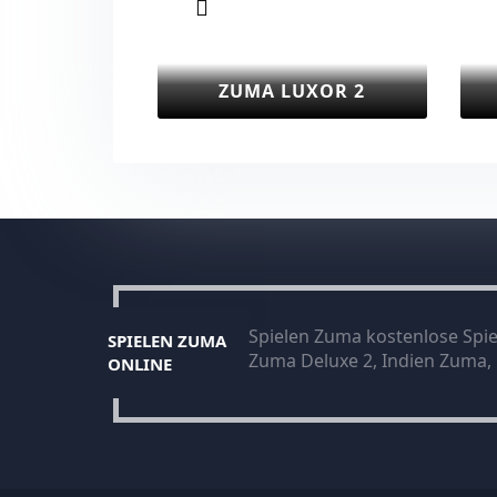
ZUMA LUXOR 2
Spielen Zuma kostenlose Spiel
SPIELEN ZUMA
Zuma Deluxe 2, Indien Zuma, B
ONLINE