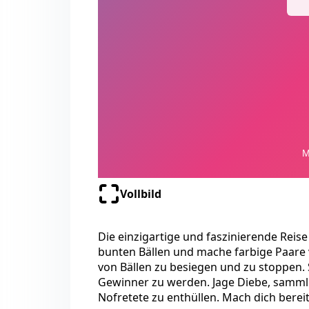
Vollbild
Die einzigartige und faszinierende Reise
bunten Bällen und mache farbige Paare 
von Bällen zu besiegen und zu stoppen.
Gewinner zu werden. Jage Diebe, sammle
Nofretete zu enthüllen. Mach dich bereit