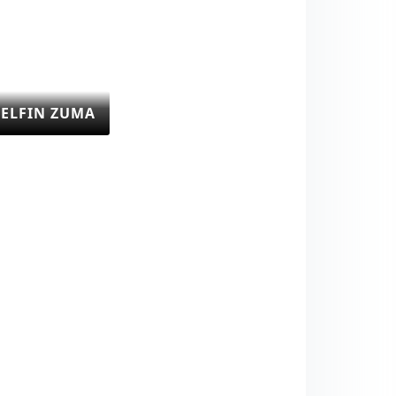
ELFIN ZUMA