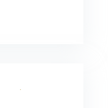
Nächsten